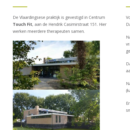
De Vlaardingsese praktijk is gevestigd in Centrum
Vo
Touch Fit
, aan de Hendrik Casimirstraat 151. Hier
Da
werken meerdere therapeuten samen.
Na
vr
ge
Da
aa
Na
(
k
Er
sn