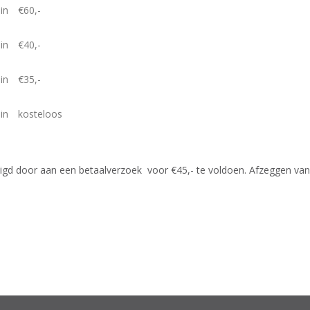
in
€60,-
in
€40,-
in
€35,-
in
kosteloos
igd door aan een betaalverzoek voor €45,- te voldoen. Afzeggen van 