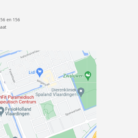
n 56 en 156
raat