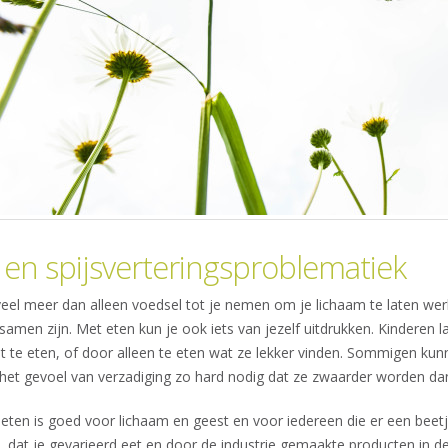
 en spijsverteringsproblematiek
veel meer dan alleen voedsel tot je nemen om je lichaam te laten wer
 samen zijn. Met eten kun je ook iets van jezelf uitdrukken. Kinderen
t te eten, of door alleen te eten wat ze lekker vinden. Sommigen kunne
et gevoel van verzadiging zo hard nodig dat ze zwaarder worden dan 
ten is goed voor lichaam en geest en voor iedereen die er een beetj
is, dat je gevarieerd eet en door de industrie gemaakte producten in de 