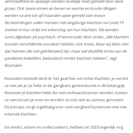
vermoeidheid en spierpijn werden duidelijk meer gemeld door deze
groep. Ook zware armen en benen en warme en koude rillingen
werden na drie tot vijf maanden vaker gemeld dan ervoor.
De bevindingen zullen mensen met langdurige klachten na Covid-19
sterken in hun strijd om erkenning van hun klachten. Die worden
soms afgedaan als psychisch, of veroorzaakt door stress. „Alle klachten
kunnen verschillende oorzaken hebben, ook stress. Maar wij laten zien
dat mensen die niet geïnfecteerd zijn, maar wel dezelfde stress van de
pandemie beleefden, beduidend minder klachten hebben”, zegt
Rosmalen.
Rosmalen bedoelt denk ik: het gaat hier om echte klachten, je verzint
ze niet als je ze hebt. In de gangbare geneeskunde is dit belangrijk.
Wanneer je klachten hebt die niet verklaard kunnen worden, komen
ze van tussen je oren en worden ze ook niet au serieus genomen.
Dit principe zorgt regelmatig voor veel narigheid bij mensen met niet
erkende klachten.
De medici, artsen en onderzoekers, hebben (in 2025) eigenlijk nog